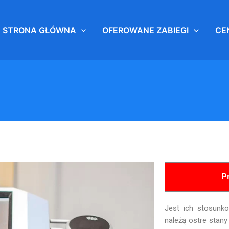
STRONA GŁÓWNA
OFEROWANE ZABIEGI
CE
P
Jest ich stosunk
należą ostre stany