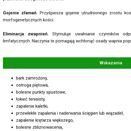
Gojenie złamań.
Przyśpiesza gojenie utrudnionego zrostu kos
morfogenetycznych kości.
Eliminacja zwapnień.
Stymuluje uwalnianie czynników odp
limfatycznych. Naczynia te pomagają wchłonąć osady wapnia popr
Wskazania
bark zamrożony,
ostroga piętowa,
bolesne punkty spustowe,
łokieć tenisisty,
zapalenie kaletki,
przewlekłe zapalenia i naderwania ścięgien lub wiązadeł,
zapalenie krętarza większego,
bolesne zbliznowacenia,