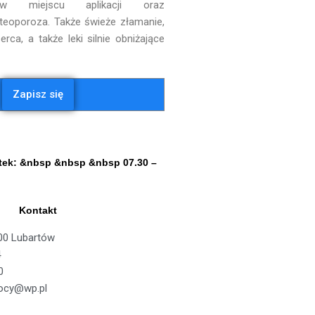
w miejscu aplikacji oraz
eoporoza. Także świeże złamanie,
erca, a także leki silnie obniżające
Zapisz się
odziny otwarcia
ątek: &nbsp &nbsp &nbsp 07.30 –
Kontakt
100 Lubartów
4
0
ocy@wp.pl