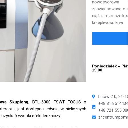
nowotworowa 
zaawansowana ost
ciąża, rozrusznik s
krzepliwość krwi.
G
Poniedziałek – Pi
19.00
Lisów 2 D, 21-
ową Skupioną,
BTL-6000 FSWT FOCUS o
+48 81 851443
erapii i jest dostępna jedynie w nielicznych
+48 721 555 30
a uzyskać wysoki efekt leczniczy.
zr.centrumpom