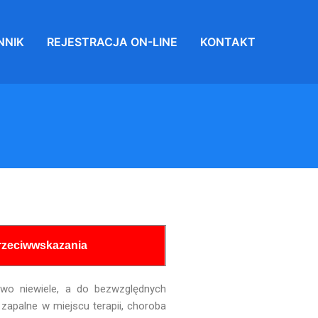
NNIK
REJESTRACJA ON-LINE
KONTAKT
rzeciwwskazania
owo niewiele, a do bezwzględnych
 zapalne w miejscu terapii, choroba