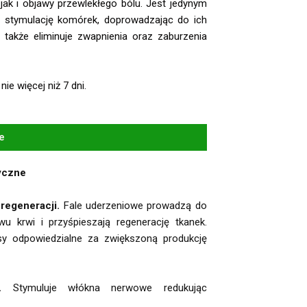
jak i objawy przewlekłego bólu. Jest jedynym
ą stymulację komórek, doprowadzając do ich
a także eliminuje zwapnienia oraz zaburzenia
e więcej niż 7 dni.
e
yczne
 regeneracji.
Fale uderzeniowe prowadzą do
u krwi i przyśpieszają regenerację tkanek.
sy odpowiedzialne za zwiększoną produkcję
u.
Stymuluje włókna nerwowe redukując