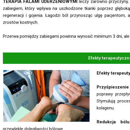
TERAPIA FALAMI UDERZENIOWYMI
leczy zarówno przyczyny, 
zabiegiem, który wpływa na uszkodzone tkanki poprzez głębok
regeneracji i gojenia. Łagodzi ból przynosząc ulgę pacjentom, 
zrostów kostnych.
Przerwa pomiędzy zabiegami powinna wynosić minimum 3 dni, ale ni
Efekty terapeutyczn
Efekty terapeut
Przyśpieszenie
poprawy przepływ
Stymulują proce
kolagenu.
Redukcja ból
przewlekłe dolegliwości bólowe.